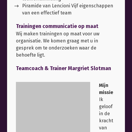
Piramide van Lencioni Vijf eigenschappen
van een effectief team
Trainingen communicatie op maat
Wij maken trainingen op maat voor uw
organisatie. We komen graag met u in
gesprek om te onderzoeken waar de
behoefte ligt.
Teamcoach & Trainer Margriet Slotman
Mijn
missie
Ik
geloof
in de
kracht
van